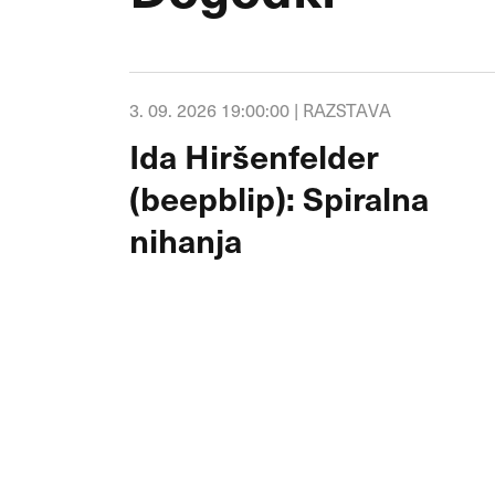
3. 09. 2026 19:00:00 |
RAZSTAVA
Ida Hiršenfelder
(beepblip): Spiralna
nihanja