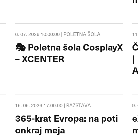
6. 07. 2026 10:00:00 |
POLETNA ŠOLA
11
🎭 Poletna šola CosplayX
Č
– XCENTER
|
A
15. 05. 2026 17:00:00 |
RAZSTAVA
9.
365-krat Evropa: na poti
e
onkraj meja
m