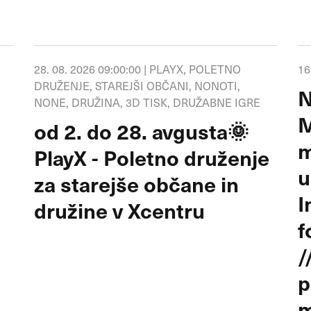
28. 08. 2026 09:00:00 |
PLAYX, POLETNO
16
DRUŽENJE, STAREJŠI OBČANI, NONOTI,
N
NONE, DRUŽINA, 3D TISK, DRUŽABNE IGRE
M
od 2. do 28. avgusta🌞
m
PlayX - Poletno druženje
u
za starejše občane in
I
družine v Xcentru
f
/
p
m