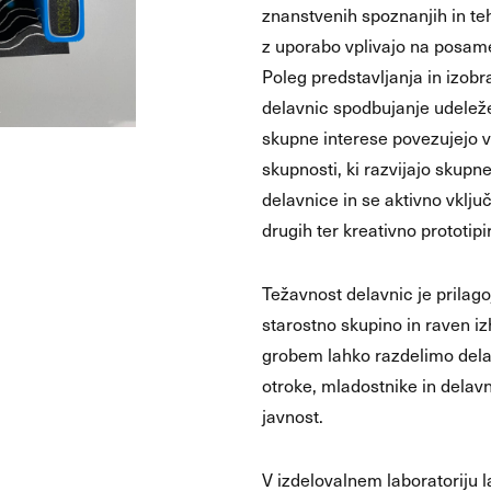
znanstvenih spoznanjih in teh
z uporabo vplivajo na posame
Poleg predstavljanja in izob
delavnic spodbujanje udelež
skupne interese povezujejo v
skupnosti, ki razvijajo skupn
delavnice in se aktivno vklju
drugih ter kreativno prototipi
Težavnost delavnic je prilag
starostno skupino in raven i
grobem lahko razdelimo delav
otroke, mladostnike in delav
javnost.
V izdelovalnem laboratoriju l