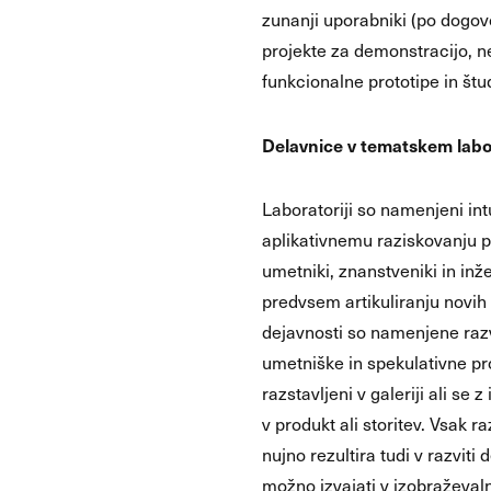
zunanji uporabniki (po dogovo
projekte za demonstracijo, n
funkcionalne prototipe in štud
Delavnice v tematskem labo
Laboratoriji so namenjeni int
aplikativnemu raziskovanju p
umetniki, znanstveniki in inže
predvsem artikuliranju novih 
dejavnosti so namenjene razv
umetniške in spekulativne pro
razstavljeni v galeriji ali se 
v produkt ali storitev. Vsak r
nujno rezultira tudi v razviti d
možno izvajati v izobraževal