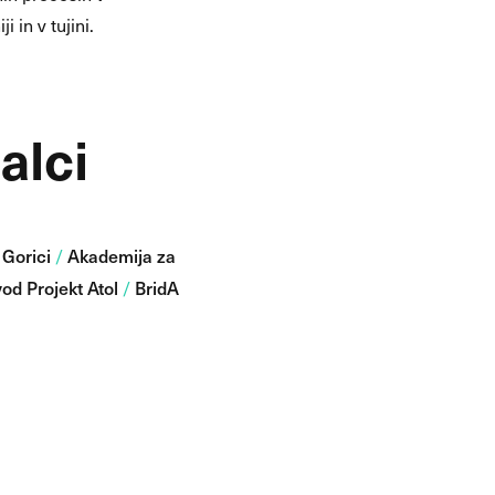
i in v tujini.
alci
 Gorici
Akademija za
/
od Projekt Atol
BridA
/