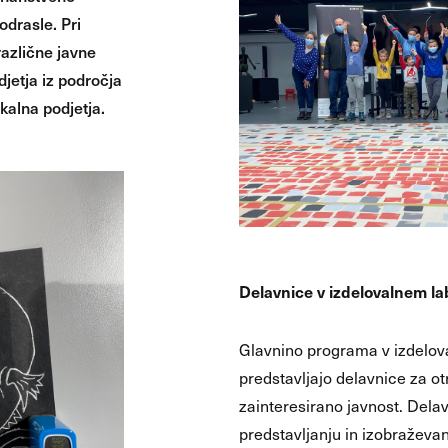
odrasle. Pri
različne javne
odjetja iz področja
okalna podjetja.
Delavnice v izdelovalnem la
Glavnino programa v izdelov
predstavljajo delavnice za ot
zainteresirano javnost. Del
predstavljanju in izobraževan