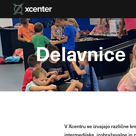
Delavnice
V Xcentru se izvajajo različne kr
intermedijske, izobraževalne in 