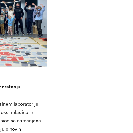
boratoriju
alnem laboratoriju
roke, mladino in
avnice so namenjene
ju o novih