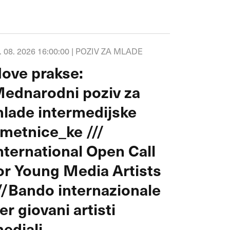
. 08. 2026 16:00:00 |
POZIV ZA MLADE
ove prakse:
ednarodni poziv za
lade intermedijske
metnice_ke ///
nternational Open Call
or Young Media Artists
//Bando internazionale
er giovani artisti
ediali