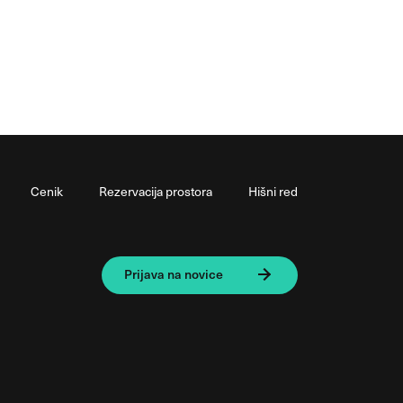
Cenik
Rezervacija prostora
Hišni red
Prijava na novice