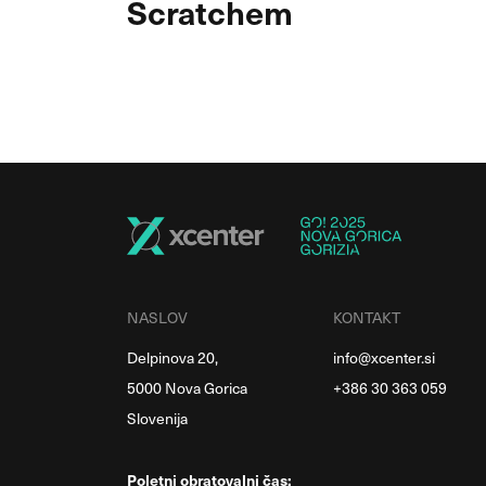
Scratchem
NASLOV
KONTAKT
Delpinova 20,
info@xcenter.si
5000 Nova Gorica
+386 30 363 059
Slovenija
Poletni obratovalni čas: