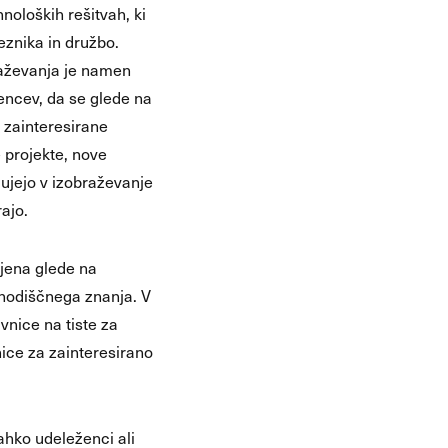
noloških rešitvah, ki
znika in družbo.
raževanja je namen
encev, da se glede na
 zainteresirane
e projekte, nove
čujejo v izobraževanje
rajo.
ojena glede na
zhodiščnega znanja. V
nice na tiste za
nice za zainteresirano
ahko udeleženci ali