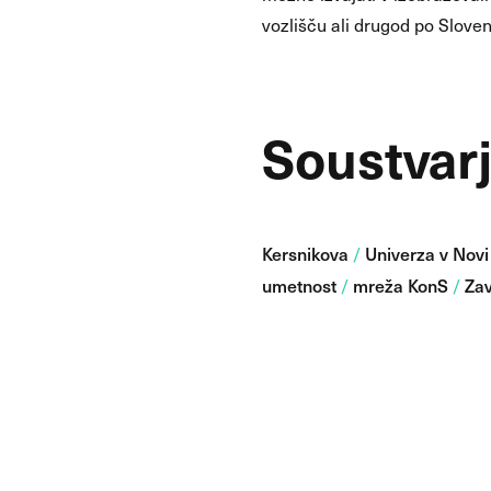
vozlišču ali drugod po Slovenij
Soustvarj
Kersnikova
Univerza v Novi
/
umetnost
mreža KonS
Zav
/
/