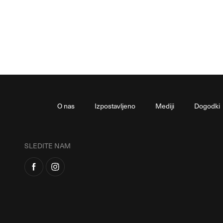
O nas
Izpostavljeno
Mediji
Dogodki
SLEDITE NAM