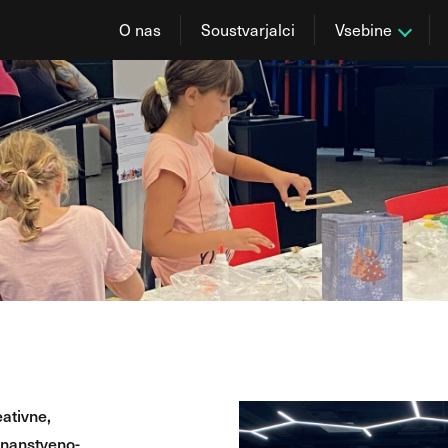
O nas
Soustvarjalci
Vsebine
eativne,
znanstveno-