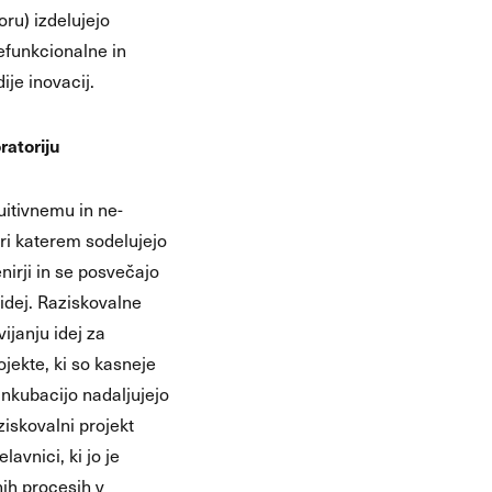
ru) izdelujejo
efunkcionalne in
ije inovacij.
ratoriju
uitivnemu in ne-
ri katerem sodelujejo
nirji in se posvečajo
idej. Raziskovalne
ijanju idej za
jekte, ki so kasneje
z inkubacijo nadaljujejo
aziskovalni projekt
elavnici, ki jo je
nih procesih v