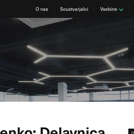
O nas
Soustvarjalci
Vsebine
Vrenko: Delavnica
D