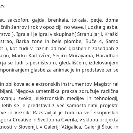
ev.
et, saksofon, gajda, brenkala, tolkala, petje, doma
ičnih žanrov ( rok v opoziciji, no wave, ljudska glasba,
vo ). Igra ali je igral v skupinah( Strahuljarji, Kraški
estrao, Barka tone in bele plombe, Buče 4, Samo
at ), kot tudi v raznih ad hoc glasbenih zasedbah z
omažin, Marko Karlovčec, Seijiro Murayama, Haradhan
ja se tudi s pesništvom, gledališčem, izdelovanjem
omponiranjem glasbe za animacije in predstave ter se
in oblikovalec elektronskih instrumentov. Magistriral
bljani. Njegova umetniška praksa združuje različna
vanju zvoka, elektronskih medijev in tehnologij,
 letih se je predstavil z več samostojnimi projekti:
ve in Veznik. Razstavljal je tudi na več skupinskih
gora Creative in Svetlobna Gverila, v sklopu projekta
ti v Sloveniji, v Galeriji Vžigalica, Galeriji Škuc in