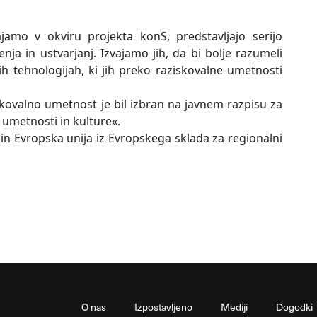
ajamo v okviru projekta konS, predstavljajo serijo
enja in ustvarjanj. Izvajamo jih, da bi bolje razumeli
h tehnologijah, ki jih preko raziskovalne umetnosti
kovalno umetnost je bil izbran na javnem razpisu za
 umetnosti in kulture«.
in Evropska unija iz Evropskega sklada za regionalni
O nas
Izpostavljeno
Mediji
Dogodki