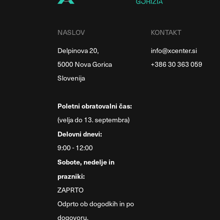
NASLOV
KONTAKT
Delpinova 20,
info@xcenter.si
5000 Nova Gorica
+386 30 363 059
Slovenija
Poletni obratovalni čas:
(velja do 13. septembra)
Delovni dnevi:
9:00 - 12:00
Sobote, nedelje in
prazniki:
ZAPRTO
Odprto ob dogodkih in po
dogovoru.