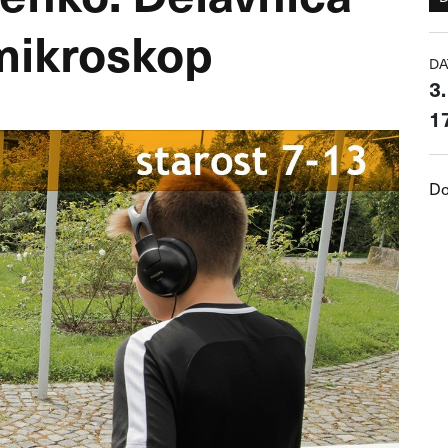
 mikroskop
DA
3
17
Do