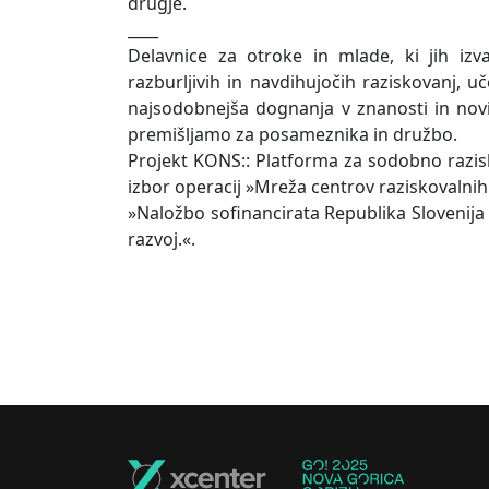
drugje.
____
Delavnice za otroke in mlade, ki jih izv
razburljivih in navdihujočih raziskovanj, uč
najsodobnejša dognanja v znanosti in novi
premišljamo za posameznika in družbo.
Projekt KONS:: Platforma za sodobno razis
izbor operacij »Mreža centrov raziskovalnih
»Naložbo sofinancirata Republika Slovenija 
razvoj.«.