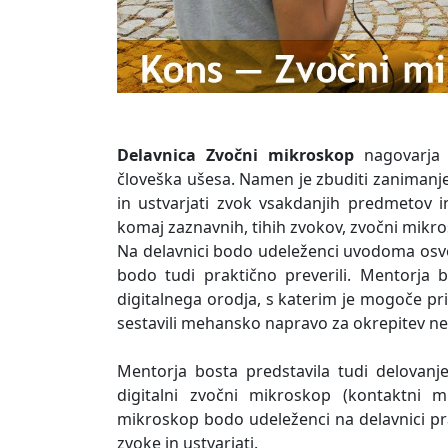
Delavnica Zvočni mikroskop
nagovarja o
človeška ušesa. Namen je zbuditi zanimanje
in ustvarjati zvok vsakdanjih predmetov 
komaj zaznavnih, tihih zvokov, zvočni mikr
Na delavnici bodo udeleženci uvodoma osvoj
bodo tudi praktično preverili. Mentorja
digitalnega orodja, s katerim je mogoče pri
sestavili mehansko napravo za okrepitev ne
Mentorja bosta predstavila tudi delovan
digitalni zvočni mikroskop (kontaktni mi
mikroskop bodo udeleženci na delavnici prak
zvoke in ustvarjati.