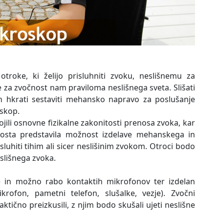
troke, ki želijo prisluhniti zvoku, neslišnemu za
 za zvočnost nam praviloma neslišnega sveta. Slišati
in hkrati sestaviti mehansko napravo za poslušanje
oskop.
ili osnovne fizikalne zakonitosti prenosa zvoka, kar
 bosta predstavila možnost izdelave mehanskega in
sluhiti tihim ali sicer neslišinim zvokom. Otroci bodo
slišnega zvoka.
je in možno rabo kontaktih mikrofonov ter izdelan
krofon, pametni telefon, slušalke, vezje). Zvočni
tično preizkusili, z njim bodo skušali ujeti neslišne