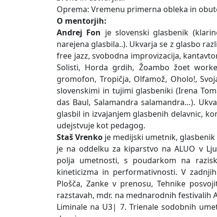
Oprema: Vremenu primerna obleka in obut
O mentorjih:
Andrej Fon
je slovenski glasbenik (klarin
narejena glasbila..). Ukvarja se z glasbo razl
free jazz, svobodna improvizacija, kantavtorst
Solisti, Horda grdih, Žoambo žoet work
gromofon, Tropičja, Olfamož, Oholo!, Svoj
slovenskimi in tujimi glasbeniki (Irena T
das Baul, Salamandra salamandra…). Ukvar
glasbil in izvajanjem glasbenih delavnic, k
udejstvuje kot pedagog.
Staš Vrenko
je medijski umetnik, glasbenik 
je na oddelku za kiparstvo na ALUO v Lju
polja umetnosti, s poudarkom na razisko
kineticizma in performativnosti. V zadnjih
Plošča, Zanke v prenosu, Tehnike posvojit
razstavah, mdr. na mednarodnih festivalih A
Liminale na U3| 7. Trienale sodobnih umetnos