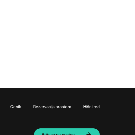
Cenik
Rezervacija prostora
Hišni red
Prijava na novice