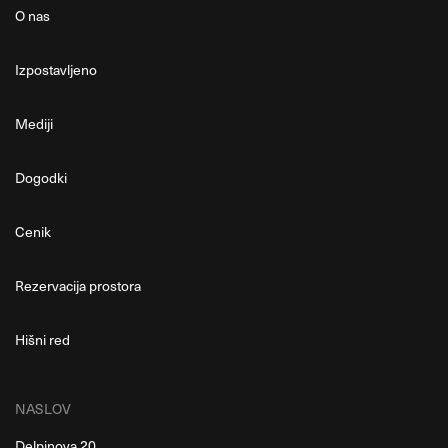
O nas
Izpostavljeno
Mediji
Dogodki
Cenik
Rezervacija prostora
Hišni red
NASLOV
Delpinova 20,