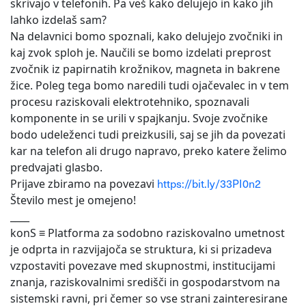
skrivajo v telefonih. Pa veš kako delujejo in kako jih
lahko izdelaš sam?
Na delavnici bomo spoznali, kako delujejo zvočniki in
kaj zvok sploh je. Naučili se bomo izdelati preprost
zvočnik iz papirnatih krožnikov, magneta in bakrene
žice. Poleg tega bomo naredili tudi ojačevalec in v tem
procesu raziskovali elektrotehniko, spoznavali
komponente in se urili v spajkanju. Svoje zvočnike
bodo udeleženci tudi preizkusili, saj se jih da povezati
kar na telefon ali drugo napravo, preko katere želimo
predvajati glasbo.
Prijave zbiramo na povezavi
https://bit.ly/33PI0n2
Število mest je omejeno!
____
konS ≡ Platforma za sodobno raziskovalno umetnost
je odprta in razvijajoča se struktura, ki si prizadeva
vzpostaviti povezave med skupnostmi, institucijami
znanja, raziskovalnimi središči in gospodarstvom na
sistemski ravni, pri čemer so vse strani zainteresirane