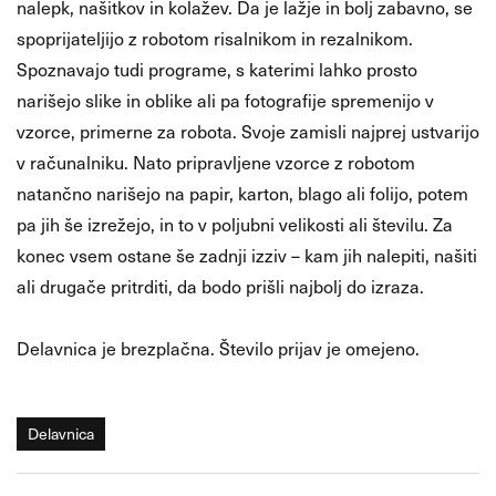
nalepk, našitkov in kolažev. Da je lažje in bolj zabavno, se
spoprijateljijo z robotom risalnikom in rezalnikom.
Spoznavajo tudi programe, s katerimi lahko prosto
narišejo slike in oblike ali pa fotografije spremenijo v
vzorce, primerne za robota. Svoje zamisli najprej ustvarijo
v računalniku. Nato pripravljene vzorce z robotom
natančno narišejo na papir, karton, blago ali folijo, potem
pa jih še izrežejo, in to v poljubni velikosti ali številu. Za
konec vsem ostane še zadnji izziv – kam jih nalepiti, našiti
ali drugače pritrditi, da bodo prišli najbolj do izraza.
Delavnica je brezplačna. Število prijav je omejeno.
Delavnica