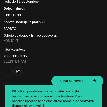
(velja do 13. septembra)
Delovni dnevi:
9:00 - 12:00
Sobote, nedelje in prazniki:
ZAPRTO
Odprto ob dogodkih in po dogovoru.
KONTAKT
info@xcenter.si
+386 30 363 059
SLEDITE NAM
Prijava na novice
Piškotke uporabljamo za zagotovitev najboljše
uporabniške izkušnje na naši spletni strani. V primeru
nadaljne uporabe te spletne strani, bomo predpostavljali,
da ste z njo zadovoljni.