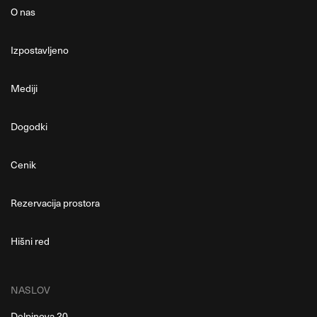
O nas
Izpostavljeno
Mediji
Dogodki
Cenik
Rezervacija prostora
Hišni red
NASLOV
Delpinova 20,