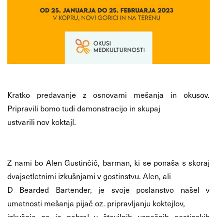
Kratko predavanje z osnovami mešanja in okusov.
Pripravili bomo tudi demonstracijo in skupaj
ustvarili nov koktajl.
Z nami bo Alen Gustinčič, barman, ki se ponaša s skoraj
dvajsetletnimi izkušnjami v gostinstvu. Alen, ali
D Bearded Bartender, je svoje poslanstvo našel v
umetnosti mešanja pijač oz. pripravljanju koktejlov,
izkušnje pa je nabral v številnih uspešnih gostinskih