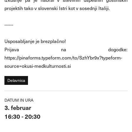
projektih tako v slovenski Istri kot v sosednji Italiji.
------
Usposabljanje je brezplačno!
Prijava na dogodke:
https://pinaforms.typeform.com/to/SzhYbr9x?typeform-
source=okusi-medkulturnosti.si
Delavnica
DATUM IN URA
3. februar
16:30 - 20:30