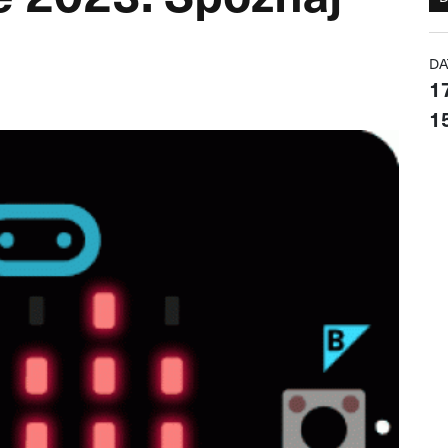
DA
1
15