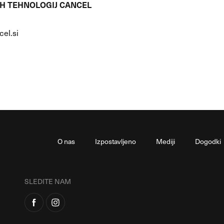
H TEHNOLOGIJ CANCEL
cel.si
O nas
Izpostavljeno
Mediji
Dogodki
SLEDITE NAM