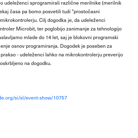
do udeleženci sprogramirali različne merilnike (merilnik
nekaj časa pa bomo posvetili tudi "prostočasni
mikrokontrolerju. Cilj dogodka je, da udeleženci
troler Microbit, ter poglobijo zanimanje za tehnologijo
slavljamo mlade do 14 let, saj je blokovni programski
 učenje osnov programiranja. Dogodek je poseben za
in prakso - udeleženci lahko na mikrokontrolerju preverijo
oskrbljeno na dogodku.
de.org/si/sl/event-show/10757