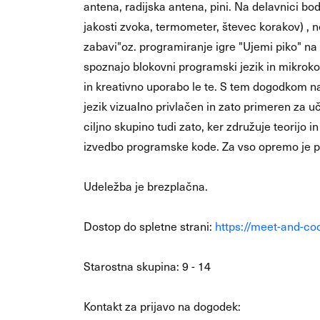
antena, radijska antena, pini. Na delavnici bo
jakosti zvoka, termometer, števec korakov) , 
zabavi"oz. programiranje igre "Ujemi piko" na 
spoznajo blokovni programski jezik in mikrokon
in kreativno uporabo le te. S tem dogodkom na
jezik vizualno privlačen in zato primeren za
ciljno skupino tudi zato, ker združuje teorijo 
izvedbo programske kode. Za vso opremo je p
Udeležba je brezplačna.
Dostop do spletne strani:
https://meet-and-co
Starostna skupina: 9 - 14
Kontakt za prijavo na dogodek: