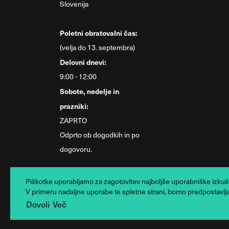
Slovenija
Poletni obratovalni čas:
(velja do 13. septembra)
Delovni dnevi:
9:00 - 12:00
Sobote, nedelje in
prazniki:
ZAPRTO
Odprto ob dogodkih in po
dogovoru.
Piškotke uporabljamo za zagotovitev najboljše uporabniške izkušnj
V primeru nadaljne uporabe te spletne strani, bomo predpostavljali
Dovoli
Več
© 2026 Xcenter. All rights reserved. Oblikovanje in razvoj: B