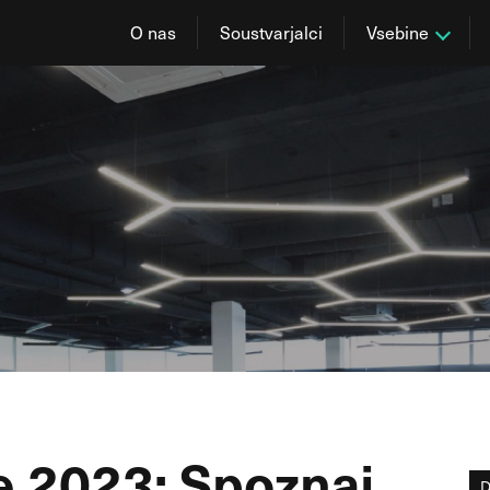
O nas
Soustvarjalci
Vsebine
 2023: Spoznaj
D