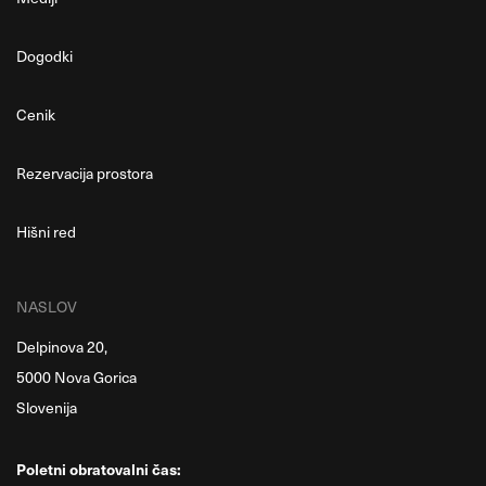
Dogodki
Cenik
Rezervacija prostora
Hišni red
NASLOV
Delpinova 20,
5000 Nova Gorica
Slovenija
Poletni obratovalni čas: