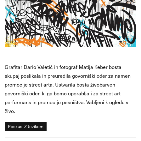
Grafitar Dario Valetič in fotograf Matija Keber bosta
skupaj poslikala in preuredila govorniški oder za namen
promocije street arta. Ustvarila bosta živobarven
govorniški oder, ki ga bomo uporabljali za street art
performans in promocijo pesništva. Vabljeni k ogledu v
živo.
Poskusi Z Jezikom