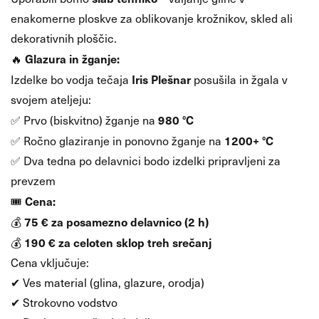
enakomerne ploskve za oblikovanje krožnikov, skled ali
dekorativnih ploščic.
Glazura in žganje:
🔥
Iris Plešnar
Izdelke bo vodja tečaja
posušila in žgala v
svojem ateljeju:
980 °C
✅ Prvo (biskvitno) žganje na
1200+ °C
✅ Ročno glaziranje in ponovno žganje na
✅ Dva tedna po delavnici bodo izdelki pripravljeni za
prevzem
Cena:
🎟
75 € za posamezno delavnico (2 h)
💰
190 € za celoten sklop treh srečanj
💰
Cena vključuje:
✔ Ves material (glina, glazure, orodja)
✔ Strokovno vodstvo