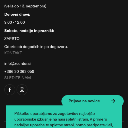
(velja do 13. septembra)
Delovni dnevi:
9:00 - 12:00
Sobote, nedelje in prazniki:
ZAPRTO
Odprto ob dogodkih in po dogovoru.
KONTAKT
info@xcenter.si
+386 30 363 059
SLEDITE NAM
Prijava na novice
Piškotke uporabljamo za zagotovitev najboljše
uporabniške izkušnje na naši spletni strani. V primeru
nadaljne uporabe te spletne strani, bomo predpostavljali,