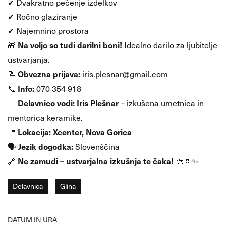
✔ Dvakratno pečenje izdelkov
✔ Ročno glaziranje
✔ Najemnino prostora
Na voljo so tudi darilni boni!
🎁
Idealno darilo za ljubitelje
ustvarjanja.
Obvezna prijava:
📝
iris.plesnar@gmail.com
Info:
📞
070 354 918
Delavnico vodi:
Iris Plešnar
🔹
– izkušena umetnica in
mentorica keramike.
Lokacija:
Xcenter, Nova Gorica
📍
Jezik dogodka:
🗣
Slovenščina
Ne zamudi – ustvarjalna izkušnja te čaka!
🔗
🎨🏺✨
Delavnica
Glina
DATUM IN URA