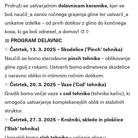
delavnicam keramike
Pridruži se ustvarjalnim
, kjer se
boš naučil_a osnov ročnega grajenja gline ter ustvaril_a
unikatne izdelke – od prvih dotikov z glino do končnega
kosa, ki ga boš odnesel_a domov! 🎨🏺
PROGRAM DELAVNIC
📅
Četrtek, 13. 3. 2025 – Skodelice ('Pinch' tehnika)
✨
pinch tehnike
Naučili se bomo starodavne
– oblikovanje
gline zgolj z rokami. Ustvarili bomo edinstvene skodelice
z naravno obliko in intimnim ročnim dotikom.
Četrtek, 20. 3. 2025 – Vaze ('Coil' tehnika)
✨
coil tehniko
Gradili bomo večje vaze s
(tehnika kačic), ki
omogoča ustvarjanje kompleksnejših oblik in stabilnih
struktur.
Četrtek, 27. 3. 2025 – Krožniki, sklede in ploščice
✨
('Slab' tehnika)
slab tehniko
Uporabili bomo
– valjanje gline v