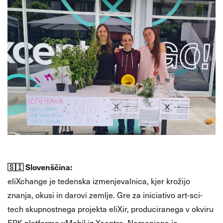
🇸🇮 Slovenščina:
eliXchange je tedenska izmenjevalnica, kjer krožijo
znanja, okusi in darovi zemlje. Gre za iniciativo art-sci-
tech skupnostnega projekta eliXir, produciranega v okviru
EPK platforme xMobil iz Xcentra. Namenjena je