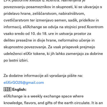
povezovanju posameznikov in skupnosti, ki se ukvarjajo s
pridelavo hrane, zeliščarstvom, nabiralništvom,
cvetličarstvom ter izmenjavo semen, sadik, pridelkov in
informacij. eliXchange se odvija na stojnici pred Xcentrom
vsako sredo od 10. do 18. ure in ustvarja prostor za
delitev presežne in divje hrane, neformalno učenje in
skupnostno povezovanje. Za vsak prispevek prejmejo
udeleženci eliXir tokene, ki jih lahko zamenjajo za dobrine
po lastni izbiri.
📩
Kontakt
Za dodatne informacije ali vprašanja pišite na:
eliXirGO25@gmail.com
🇬🇧 English:
eliXchange is a weekly exchange space where
knowledge, flavors, and gifts of the earth circulate. It is an