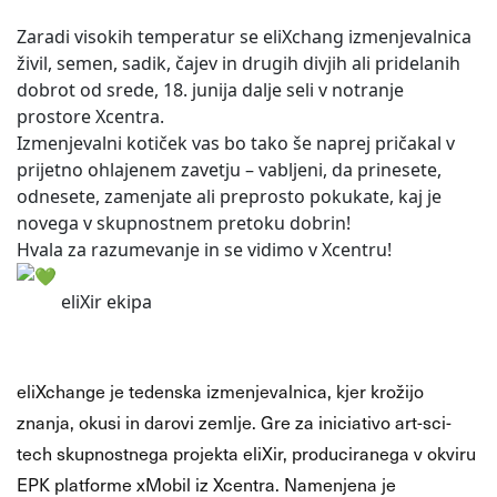
Zaradi visokih temperatur se eliXchang izmenjevalnica
živil, semen, sadik, čajev in drugih divjih ali pridelanih
dobrot od srede, 18. junija dalje seli v notranje
prostore Xcentra.
Izmenjevalni kotiček vas bo tako še naprej pričakal v
prijetno ohlajenem zavetju – vabljeni, da prinesete,
odnesete, zamenjate ali preprosto pokukate, kaj je
novega v skupnostnem pretoku dobrin!
Hvala
za razumevanje in se vidimo v Xcentru!
eliXir ekipa
eliXchange je tedenska izmenjevalnica, kjer krožijo
znanja, okusi in darovi zemlje. Gre za iniciativo art-sci-
tech skupnostnega projekta eliXir, produciranega v okviru
EPK platforme xMobil iz Xcentra. Namenjena je