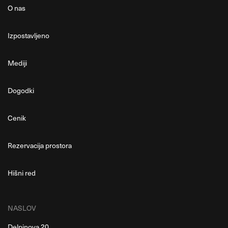
O nas
Izpostavljeno
Mediji
Dogodki
Cenik
Rezervacija prostora
Hišni red
NASLOV
Delpinova 20,