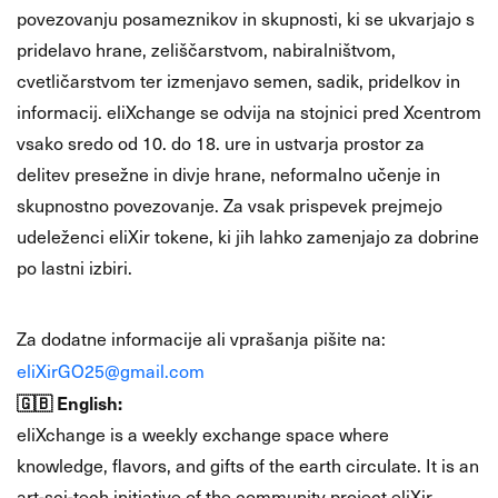
povezovanju posameznikov in skupnosti, ki se ukvarjajo s
pridelavo hrane, zeliščarstvom, nabiralništvom,
cvetličarstvom ter izmenjavo semen, sadik, pridelkov in
informacij. eliXchange se odvija na stojnici pred Xcentrom
vsako sredo od 10. do 18. ure in ustvarja prostor za
delitev presežne in divje hrane, neformalno učenje in
skupnostno povezovanje. Za vsak prispevek prejmejo
udeleženci eliXir tokene, ki jih lahko zamenjajo za dobrine
po lastni izbiri.
📩
Kontakt
Za dodatne informacije ali vprašanja pišite na:
eliXirGO25@gmail.com
🇬🇧 English:
eliXchange is a weekly exchange space where
knowledge, flavors, and gifts of the earth circulate. It is an
art-sci-tech initiative of the community project eliXir,