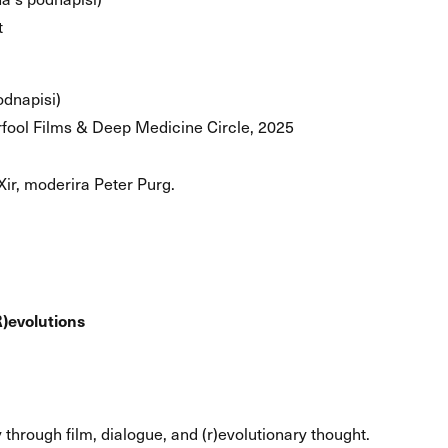
t
odnapisi)
rfool Films & Deep Medicine Circle, 2025
ir, moderira Peter Purg.
R)evolutions
 through film, dialogue, and (r)evolutionary thought.