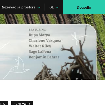
Rezervacija prostora
SL
Dogodki
ILM
EKOLOGIJA