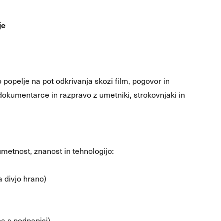
je
 popelje na pot odkrivanja skozi film, pogovor in
 dokumentarce in razpravo z umetniki, strokovnjaki in
 umetnost, znanost in tehnologijo:
a divjo hrano)
a s podnapisi)