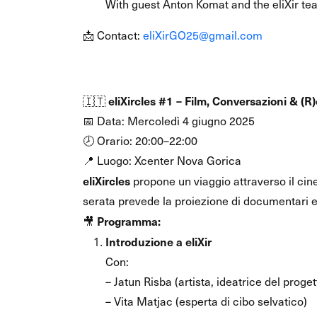
With guest Anton Komat and the eliXir te
📩 Contact:
eliXirGO25@gmail.com
Event description (IT):
eliXircles #1 – Film, Conversazioni & (R
🇮🇹
📅 Data: Mercoledì 4 giugno 2025
🕗 Orario: 20:00–22:00
📍 Luogo: Xcenter Nova Gorica
eliXircles
propone un viaggio attraverso il cine
serata prevede la proiezione di documentari e di
Programma:
🎥
Introduzione a eliXir
Con:
– Jatun Risba (artista, ideatrice del proget
– Vita Matjac (esperta di cibo selvatico)