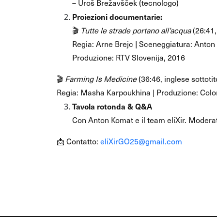
– Uroš Brežavšček (tecnologo)
Proiezioni documentarie:
🎬
Tutte le strade portano all’acqua
(26:41,
Regia: Arne Brejc | Sceneggiatura: Anto
Produzione: RTV Slovenija, 2016
🎬
Farming Is Medicine
(36:46, inglese sottotit
Regia: Masha Karpoukhina | Produzione: Colo
Tavola rotonda & Q&A
Con Anton Komat e il team eliXir. Moderat
📩 Contatto:
eliXirGO25@gmail.com