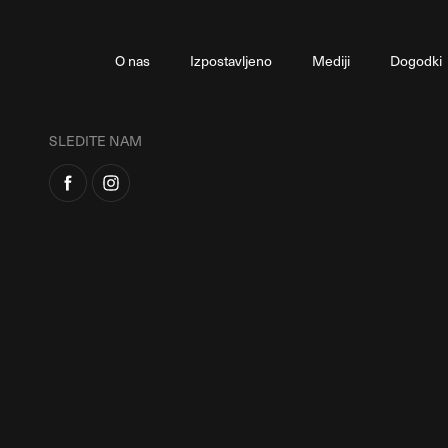
O nas
Izpostavljeno
Mediji
Dogodki
SLEDITE NAM