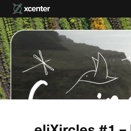
eliXircles #1 –