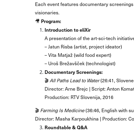
Each event features documentary screenings a
visionaries.
Program:
🎥
Introduction to eliXir
A presentation of the art-sci-tech initiativ
– Jatun Risba (artist, project ideator)
– Vita Matjaž (wild food expert)
– Uroš Brežavšček (technologist)
Documentary Screenings:
🎬
All Paths Lead to Water
(26:41, Slovene 
Director: Arne Brejc | Script: Anton Koma
Production: RTV Slovenija, 2016
🎬
Farming Is Medicine
(36:46, English with sub
Director: Masha Karpoukhina | Production: Co
Roundtable & Q&A