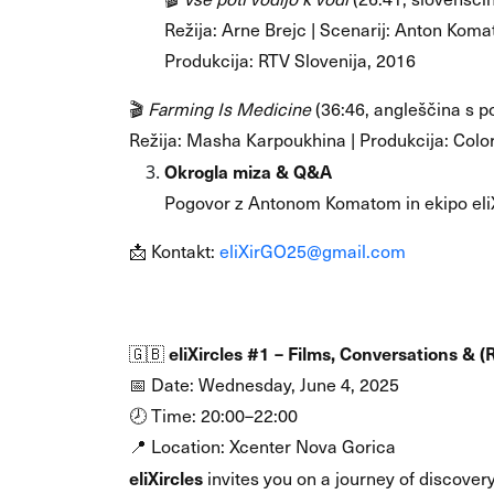
Režija: Arne Brejc | Scenarij: Anton Koma
Produkcija: RTV Slovenija, 2016
🎬
Farming Is Medicine
(36:46, angleščina s p
Režija: Masha Karpoukhina | Produkcija: Colo
Okrogla miza & Q&A
Pogovor z Antonom Komatom in ekipo eliX
📩 Kontakt:
eliXirGO25@gmail.com
Event description (EN):
eliXircles #1 – Films, Conversations & (
🇬🇧
📅 Date: Wednesday, June 4, 2025
🕗 Time: 20:00–22:00
📍 Location: Xcenter Nova Gorica
eliXircles
invites you on a journey of discovery