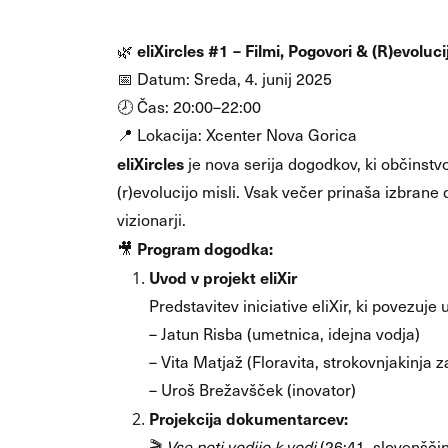
eliXircles #1 – Filmi, Pogovori & (R)evoluci
🌿
📅 Datum: Sreda, 4. junij 2025
🕗 Čas: 20:00–22:00
📍 Lokacija: Xcenter Nova Gorica
eliXircles
je nova serija dogodkov, ki občinstvo
(r)evolucijo misli. Vsak večer prinaša izbrane
vizionarji.
Program dogodka:
🎥
Uvod v projekt eliXir
Predstavitev iniciative eliXir, ki povezuje
– Jatun Risba (umetnica, idejna vodja)
– Vita Matjaž (Floravita, strokovnjakinja z
– Uroš Brežavšček (inovator)
Projekcija dokumentarcev:
🎬
Vse poti vodijo k vodi
(26:41, slovenščin