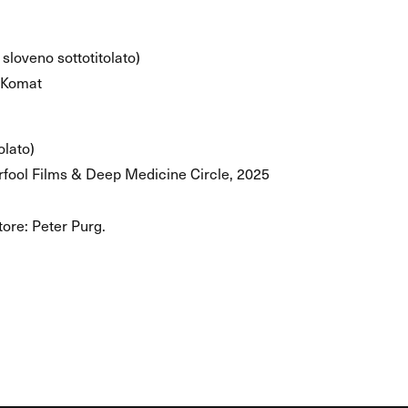
 sloveno sottotitolato)
n Komat
olato)
rfool Films & Deep Medicine Circle, 2025
ore: Peter Purg.