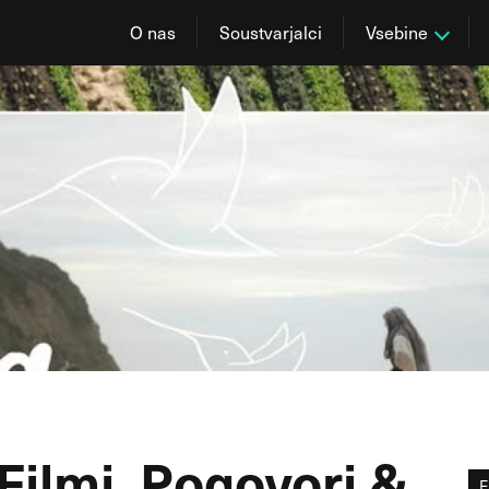
O nas
Soustvarjalci
Vsebine
 Filmi, Pogovori &
F