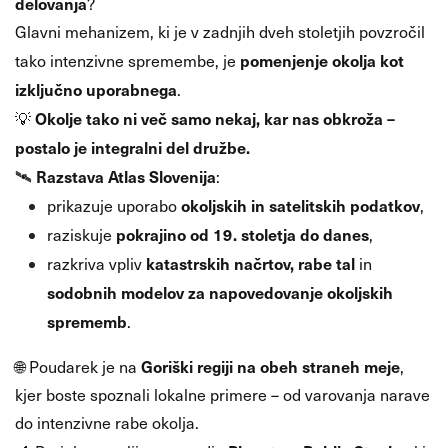
delovanja
?
Glavni mehanizem, ki je v zadnjih dveh stoletjih povzročil
pomenjenje okolja kot
tako intenzivne spremembe, je
izključno uporabnega
.
Okolje tako ni več samo nekaj, kar nas obkroža –
💡
postalo je integralni del družbe.
Razstava Atlas Slovenija
🛰
:
okoljskih in satelitskih podatkov
prikazuje uporabo
,
pokrajino od 19. stoletja do danes
raziskuje
,
katastrskih načrtov, rabe tal
razkriva vpliv
in
sodobnih modelov za napovedovanje okoljskih
sprememb
.
Goriški regiji na obeh straneh meje
🌐 Poudarek je na
,
kjer boste spoznali lokalne primere – od varovanja narave
do intenzivne rabe okolja.