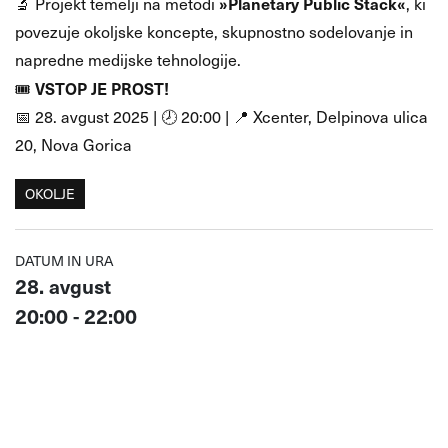
»Planetary Public Stack«
🔬 Projekt temelji na metodi
, ki
povezuje okoljske koncepte, skupnostno sodelovanje in
napredne medijske tehnologije.
VSTOP JE PROST!
🎟
📅 28. avgust 2025 | 🕗 20:00 | 📍 Xcenter, Delpinova ulica
20, Nova Gorica
OKOLJE
DATUM IN URA
28. avgust
20:00 - 22:00