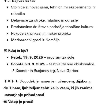
Kaj vas čaka?
👩‍🔬
Stojnice z inovacijami, tehničnimi eksperimenti in
robotiko
Delavnice za otroke, mladino in odrasle
Predstavitve društev s področja tehnične kulture
Rokodelski prikazi in maker projekti
Mednarodni gosti iz Nemčije
Kdaj in kje?
📅
Petek, 19. 9. 2025
– program za šole
Sobota, 20. 9. 2025
– festival za vse obiskovalce
📍 Xcenter in Rusjanov trg, Nova Gorica
učencem, dijakom,
👨‍👩‍👧‍👦 Dogodek je namenjen
družinam, ljubiteljem tehnike in vsem, ki jih zanima
ustvarjanje prihodnosti
.
Vstop je prost!
🎟