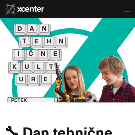
🔧 Dan tehnične