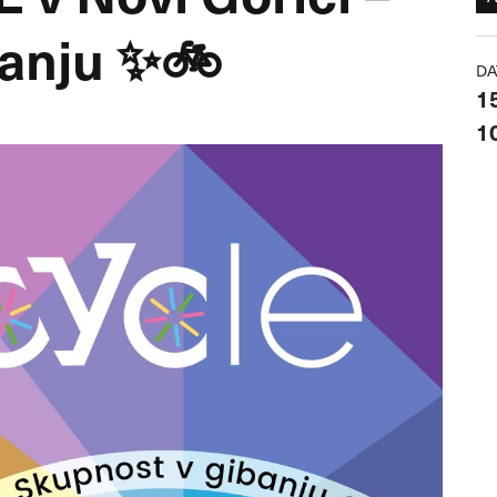
banju ✨🚲
DA
1
10