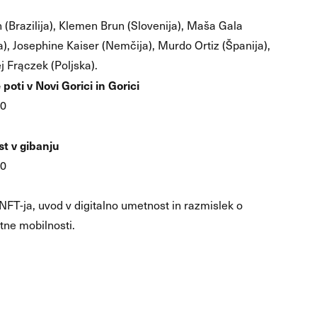
Brazilija), Klemen Brun (Slovenija), Maša Gala
a), Josephine Kaiser (Nemčija), Murdo Ortiz (Španija),
j Frączek (Poljska).
oti v Novi Gorici in Gorici
00
t v gibanju
00
NFT-ja, uvod v digitalno umetnost in razmislek o
tne mobilnosti.