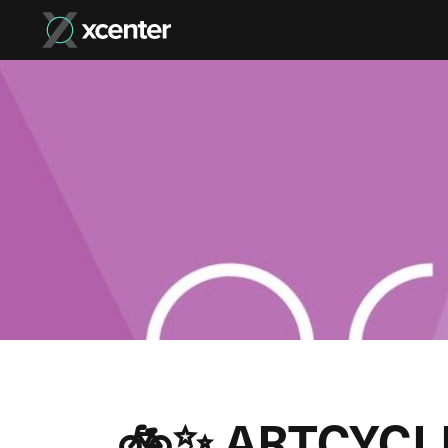
🚲✨ ARTCYCLE 