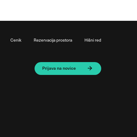
Cenik
Rezervacija prostora
Hišni red
Prijava na novice