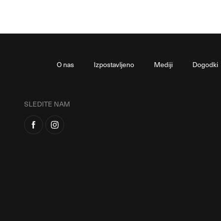
O nas
Izpostavljeno
Mediji
Dogodki
SLEDITE NAM