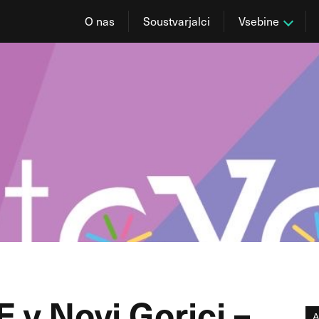
O nas
Soustvarjalci
Vsebine
v Novi Gorici –
A