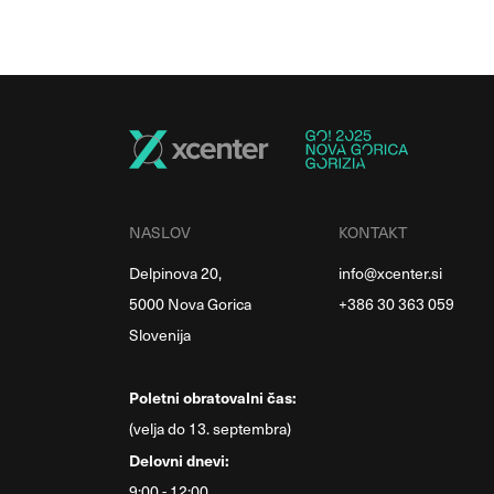
NASLOV
KONTAKT
Delpinova 20,
info@xcenter.si
5000 Nova Gorica
+386 30 363 059
Slovenija
Poletni obratovalni čas:
(velja do 13. septembra)
Delovni dnevi:
9:00 - 12:00