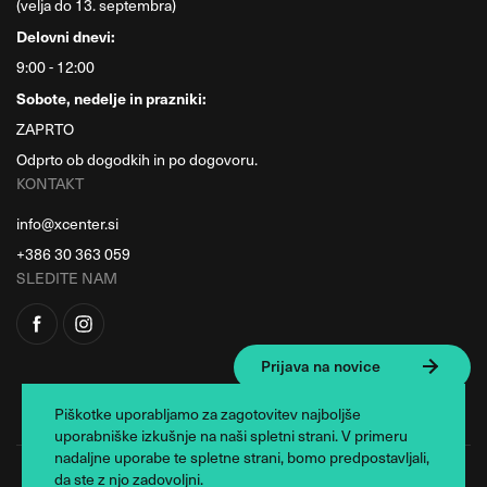
(velja do 13. septembra)
Delovni dnevi:
9:00 - 12:00
Sobote, nedelje in prazniki:
ZAPRTO
Odprto ob dogodkih in po dogovoru.
KONTAKT
info@xcenter.si
+386 30 363 059
SLEDITE NAM
Prijava na novice
Piškotke uporabljamo za zagotovitev najboljše
uporabniške izkušnje na naši spletni strani. V primeru
nadaljne uporabe te spletne strani, bomo predpostavljali,
da ste z njo zadovoljni.