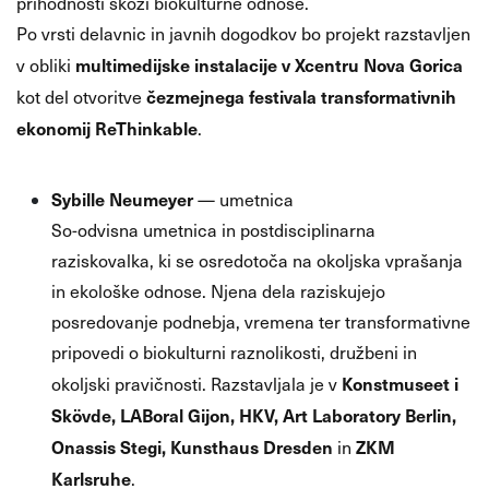
prihodnosti skozi biokulturne odnose.
Po vrsti delavnic in javnih dogodkov bo projekt razstavljen
multimedijske instalacije v Xcentru Nova Gorica
v obliki
čezmejnega festivala transformativnih
kot del otvoritve
ekonomij ReThinkable
.
👥
Sodelujoči
Sybille Neumeyer
— umetnica
So-odvisna umetnica in postdisciplinarna
raziskovalka, ki se osredotoča na okoljska vprašanja
in ekološke odnose. Njena dela raziskujejo
posredovanje podnebja, vremena ter transformativne
pripovedi o biokulturni raznolikosti, družbeni in
Konstmuseet i
okoljski pravičnosti. Razstavljala je v
Skövde, LABoral Gijon, HKV, Art Laboratory Berlin,
Onassis Stegi, Kunsthaus Dresden
ZKM
in
Karlsruhe
.