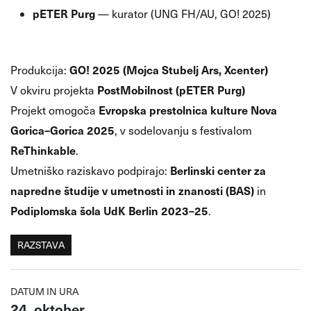
pETER Purg
— kurator (UNG FH/AU, GO! 2025)
🏛️
Produkcija in partnerji
GO! 2025 (Mojca Stubelj Ars, Xcenter)
Produkcija:
PostMobilnost (pETER Purg)
V okviru projekta
Evropska prestolnica kulture Nova
Projekt omogoča
Gorica–Gorica 2025
, v sodelovanju s festivalom
ReThinkable
.
Berlinski center za
Umetniško raziskavo podpirajo:
napredne študije v umetnosti in znanosti (BAS)
in
Podiplomska šola UdK Berlin 2023–25
.
RAZSTAVA
DATUM IN URA
24. oktober