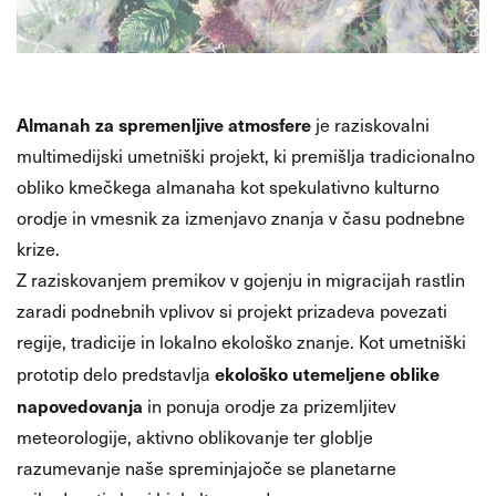
Almanah za spremenljive atmosfere
je raziskovalni
multimedijski umetniški projekt, ki premišlja tradicionalno
obliko kmečkega almanaha kot spekulativno kulturno
orodje in vmesnik za izmenjavo znanja v času podnebne
krize.
Z raziskovanjem premikov v gojenju in migracijah rastlin
zaradi podnebnih vplivov si projekt prizadeva povezati
regije, tradicije in lokalno ekološko znanje. Kot umetniški
ekološko utemeljene oblike
prototip delo predstavlja
napovedovanja
in ponuja orodje za prizemljitev
meteorologije, aktivno oblikovanje ter globlje
razumevanje naše spreminjajoče se planetarne