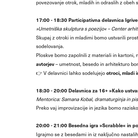
povezovanje otrok, mladih in odraslih z obeh s
17:00 - 18:30 Participativna delavnica Igrive
»Umetniška skulptura s poezijo« – Center arhit
Skupaj z otroki in mladimi bomo ustvarili pro
sodelovanja.
Ploskve bomo zapolnili z materiali in kartoni,
avtorjev
– umetnost, besedo in arhitekturo bom
otroci, mladi i
👉 V delavnici lahko sodelujejo
18:30 - 20:00 Delavnica za 16+ »Kako ustvar
Mentorica: Samana Kobal, dramaturginja in pis
Preko vaj improvizacije in jezika bomo razisko
20:00 - 21:00 Besedna igra »Scrabble« in po
Igrajmo se z besedami in iz naključno nastal