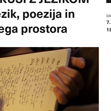
zik, poezija in
DA
7
ega prostora
18