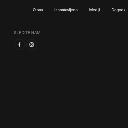
O nas
Izpostavljeno
Mediji
Dogodki
SLEDITE NAM