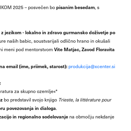
pisanim besedam
EZIKOM 2025 – posvečen bo
, s
z jezikom - lokalno in zdravo gurmansko doživetje po
e naših babic, soustvarijali odlično hrano in okušali
Vite Matjac, Zavod Floravita
hodni meni pod mentorstvom
na email (ime, priimek, starost):
produkcija@xcenter.si
z
teratura za skupno ozemlje«*
oz
bo predstavil svojo knjigo
Trieste, la littérature pour
toru povezovanja in dialoga
.
zacijo in regionalno sodelovanje
na območju nekdanje