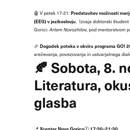
Predstavitev možnosti merj
🤖 V petek 17-21:
(EEG) v jezikoslovju
. Izvaja doktorski študent
Gorici:
Artem Novozhilov
, pod mentorstvom pr
Dogodek poteka v okviru programa GO! 20
🎉
srečevanja, povezovanja in ustvarjalnega dial
🍂
Sobota, 8. 
Literatura, oku
glasba
Xcenter Nova Gorica
17:30–21:30
📍
🕖