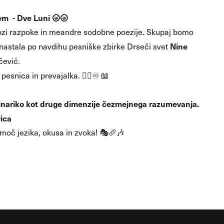
em - Dve Luni 🌝🌝
kozi razpoke in meandre sodobne poezije. Skupaj bomo
Nine
e nastala po navdihu pesniške zbirke Drseči svet
čević.
 pesnica in prevajalka. ✍🏻♾️ 📖
ulinariko kot druge dimenzije čezmejnega razumevanja.
ica
v moč jezika, okusa in zvoka! 🎭🥖🎶