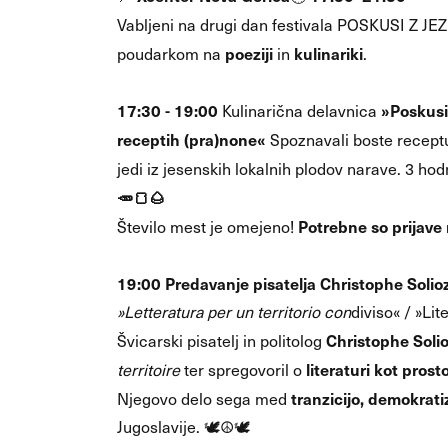
Vabljeni na drugi dan festivala POSKUSI Z J
poeziji
kulinariki
poudarkom na
in
.
17:30 - 19:00
»Poskusi 
Kulinarična delavnica
receptih (pra)none«
Spoznavali boste receptur
jedi iz jesenskih lokalnih plodov narave. 3 
🥕🍞🌰
Potrebne so prijave 
Število mest je omejeno!
19:00 Predavanje pisatelja Christophe Solio
»Letteratura per un territorio con
diviso« / »Li
Christophe Soli
Švicarski pisatelj in politolog
literaturi kot pros
territoire
ter spregovoril o
tranzicijo, demokrati
Njegovo delo sega med
Jugoslavije. 🕊️☮️🕊️