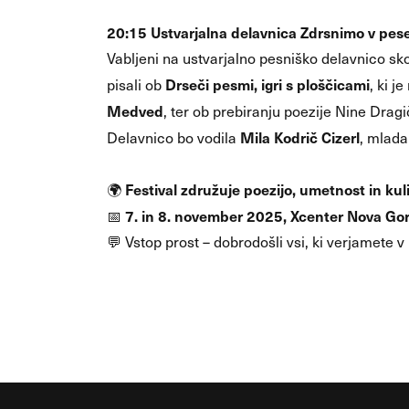
20:15 Ustvarjalna delavnica Zdrsnimo v pes
Vabljeni na ustvarjalno pesniško delavnico s
Drseči pesmi, igri s ploščicami
pisali ob
, ki j
Medved
, ter ob prebiranju poezije Nine Dragi
Mila Kodrič Cizerl
Delavnico bo vodila
, mlada
Festival združuje poezijo, umetnost in k
🌍
7. in 8. november 2025, Xcenter Nova Gor
📅
💬 Vstop prost – dobrodošli vsi, ki verjamete 