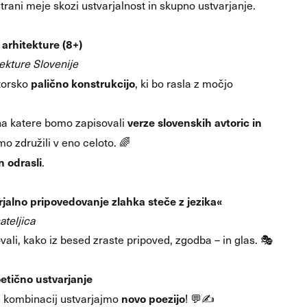
trani meje skozi ustvarjalnost in skupno ustvarjanje.
 arhitekture (8+)
ekture Slovenije
palično konstrukcijo
storsko
, ki bo rasla z močjo
verze slovenskih avtoric in
 na katere bomo zapisovali
o združili v eno celoto. 🌈
n odrasli
.
jalno pripovedovanje zlahka steče z jezika«
ateljica
vali, kako iz besed zraste pripoved, zgodba – in glas. 🎭
etično ustvarjanje
novo poezijo
ih kombinacij ustvarjajmo
! 💬✍️