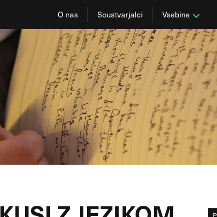
O nas
Soustvarjalci
Vsebine
KUSI Z JEZIKOM
P