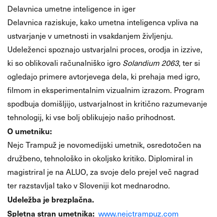
Delavnica umetne inteligence in iger
Delavnica raziskuje, kako umetna inteligenca vpliva na
ustvarjanje v umetnosti in vsakdanjem življenju.
Udeleženci spoznajo ustvarjalni proces, orodja in izzive,
ki so oblikovali računalniško igro
Solandium 2063
, ter si
ogledajo primere avtorjevega dela, ki prehaja med igro,
filmom in eksperimentalnim vizualnim izrazom. Program
spodbuja domišljijo, ustvarjalnost in kritično razumevanje
tehnologij, ki vse bolj oblikujejo našo prihodnost.
O umetniku:
Nejc Trampuž je novomedijski umetnik, osredotočen na
družbeno, tehnološko in okoljsko kritiko. Diplomiral in
magistriral je na ALUO, za svoje delo prejel več nagrad
ter razstavljal tako v Sloveniji kot mednarodno.
Udeležba je brezplačna.
Spletna stran umetnika:
www.nejctrampuz.com