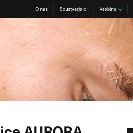
O nas
Soustvarjalci
Vsebine
nice AURORA
E