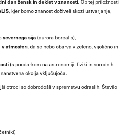
i dan žensk in deklet v znanosti
. Ob tej priložnosti
LIS
, kjer bomo znanost doživeli skozi ustvarjanje,
severnega sija
jo
(aurora borealis),
a v atmosferi
, da se nebo obarva v zeleno, vijolično in
osti
(s poudarkom na astronomiji, fiziki in sorodnih
znanstvena okolja vključujoča.
ši otroci so dobrodošli v spremstvu odraslih. Število
četniki)