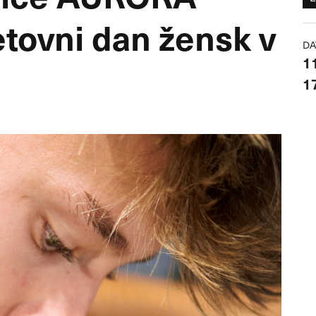
tovni dan žensk v
DA
11
17