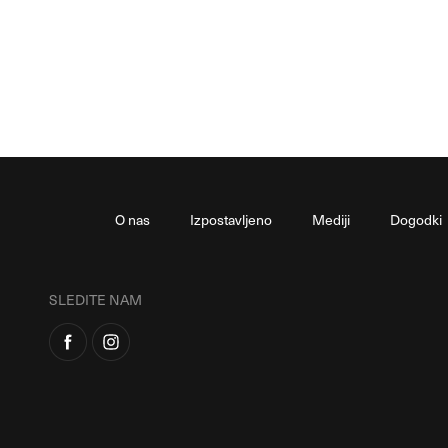
O nas
Izpostavljeno
Mediji
Dogodki
SLEDITE NAM