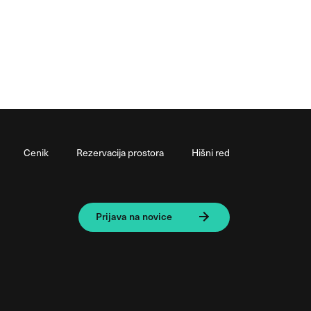
Cenik
Rezervacija prostora
Hišni red
Prijava na novice