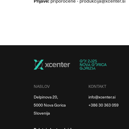
Prijave:
priporočene - produkcija@xcenter.si
NASLOV
KONTAKT
Delpinova 20,
info@xcenter.si
5000 Nova Gorica
+386 30 363 059
Slovenija