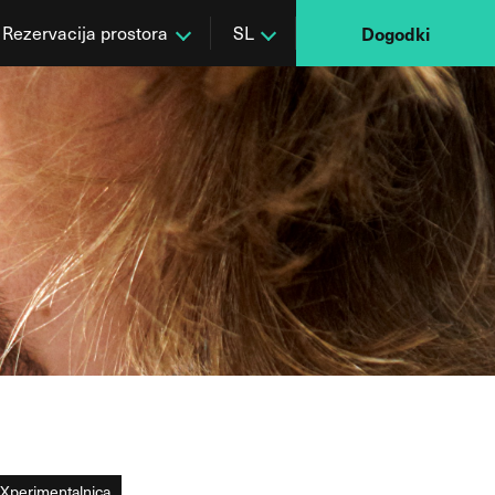
Rezervacija prostora
SL
Dogodki
Xperimentalnica