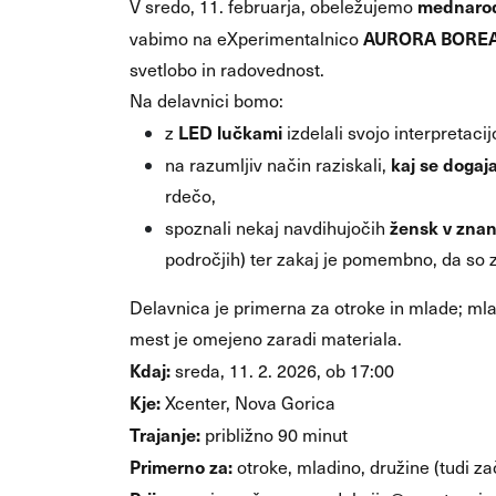
mednarodn
V sredo, 11. februarja, obeležujemo
AURORA BOREA
vabimo na eXperimentalnico
svetlobo in radovednost.
Na delavnici bomo:
LED lučkami
z
izdelali svojo interpretaci
kaj se dogaj
na razumljiv način raziskali,
rdečo,
žensk v znan
spoznali nekaj navdihujočih
področjih) ter zakaj je pomembno, da so 
Delavnica je primerna za otroke in mlade; mlaj
mest je omejeno zaradi materiala.
Kdaj:
sreda, 11. 2. 2026, ob 17:00
Kje:
Xcenter, Nova Gorica
Trajanje:
približno 90 minut
Primerno za:
otroke, mladino, družine (tudi za