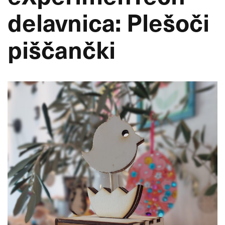
delavnica: Plešoči
piščančki