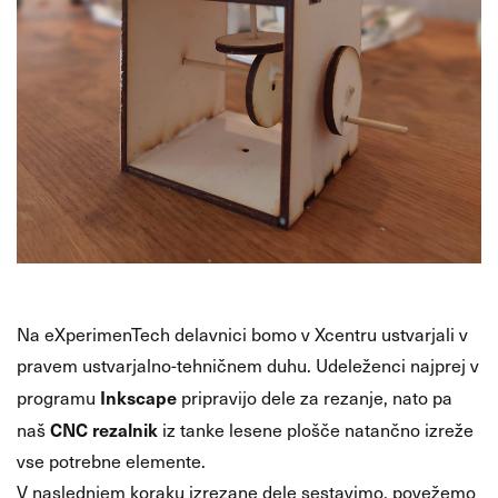
Na eXperimenTech delavnici bomo v Xcentru ustvarjali v
pravem ustvarjalno-tehničnem duhu. Udeleženci najprej v
Inkscape
programu
pripravijo dele za rezanje, nato pa
CNC rezalnik
naš
iz tanke lesene plošče natančno izreže
vse potrebne elemente.
V naslednjem koraku izrezane dele sestavimo, povežemo