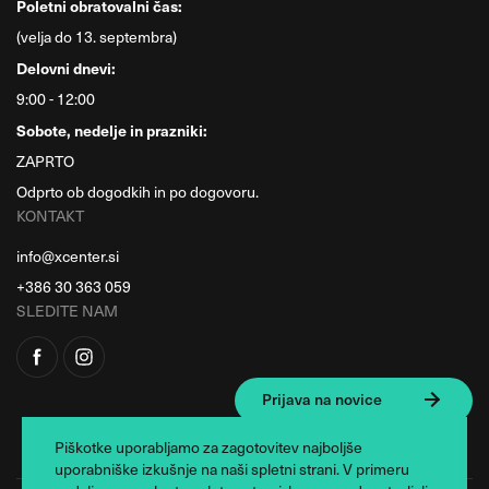
Poletni obratovalni čas:
(velja do 13. septembra)
Delovni dnevi:
9:00 - 12:00
Sobote, nedelje in prazniki:
ZAPRTO
Odprto ob dogodkih in po dogovoru.
KONTAKT
info@xcenter.si
+386 30 363 059
SLEDITE NAM
Prijava na novice
Piškotke uporabljamo za zagotovitev najboljše
uporabniške izkušnje na naši spletni strani. V primeru