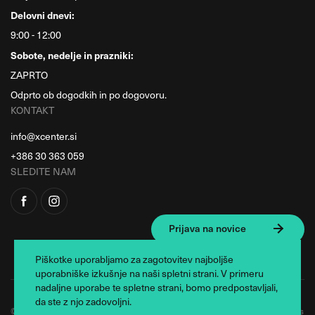
Delovni dnevi:
9:00 - 12:00
Sobote, nedelje in prazniki:
ZAPRTO
Odprto ob dogodkih in po dogovoru.
KONTAKT
info@xcenter.si
+386 30 363 059
SLEDITE NAM
Prijava na novice
Piškotke uporabljamo za zagotovitev najboljše
uporabniške izkušnje na naši spletni strani. V primeru
nadaljne uporabe te spletne strani, bomo predpostavljali,
da ste z njo zadovoljni.
© 2026 Xcenter. All rights reserved. Oblikovanje in razvoj: Business Solutions