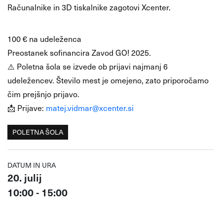
Računalnike in 3D tiskalnike zagotovi Xcenter.
💰 Cena
100 € na udeleženca
Preostanek sofinancira Zavod GO! 2025.
⚠️ Poletna šola se izvede ob prijavi najmanj 6
udeležencev. Število mest je omejeno, zato priporočamo
čim prejšnjo prijavo.
📩 Prijave:
matej.vidmar@xcenter.si
POLETNA ŠOLA
DATUM IN URA
20. julij
10:00 - 15:00