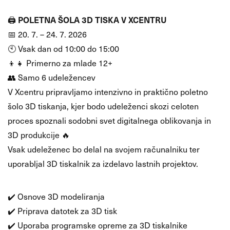
POLETNA ŠOLA 3D TISKA V XCENTRU
🖨️
📅 20. 7. – 24. 7. 2026
🕙 Vsak dan od 10:00 do 15:00
👦👧 Primerno za mlade 12+
👥 Samo 6 udeležencev
V Xcentru pripravljamo intenzivno in praktično poletno
šolo 3D tiskanja, kjer bodo udeleženci skozi celoten
proces spoznali sodobni svet digitalnega oblikovanja in
3D produkcije 🔥
Vsak udeleženec bo delal na svojem računalniku ter
uporabljal 3D tiskalnik za izdelavo lastnih projektov.
🚀 Kaj se bodo udeleženci naučili:
✔️ Osnove 3D modeliranja
✔️ Priprava datotek za 3D tisk
✔️ Uporaba programske opreme za 3D tiskalnike