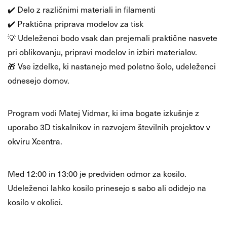
✔️ Delo z različnimi materiali in filamenti
✔️ Praktična priprava modelov za tisk
💡 Udeleženci bodo vsak dan prejemali praktične nasvete
pri oblikovanju, pripravi modelov in izbiri materialov.
🎁 Vse izdelke, ki nastanejo med poletno šolo, udeleženci
odnesejo domov.
👨‍🏫 Mentor
Program vodi Matej Vidmar, ki ima bogate izkušnje z
uporabo 3D tiskalnikov in razvojem številnih projektov v
okviru Xcentra.
🍽️ Kosilo
Med 12:00 in 13:00 je predviden odmor za kosilo.
Udeleženci lahko kosilo prinesejo s sabo ali odidejo na
kosilo v okolici.
💻 Oprema