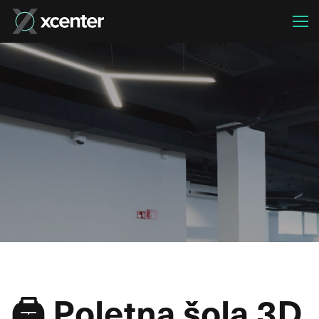
🖨️ Poletna šola 3D